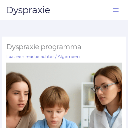
Ga
Dyspraxie
naar
de
inhoud
Dyspraxie programma
Laat een reactie achter
/
Algemeen